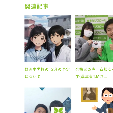
関連記事
野洲中学校の12月の予定
合格者の声 京都女
について
学(草津東T.Mさ...