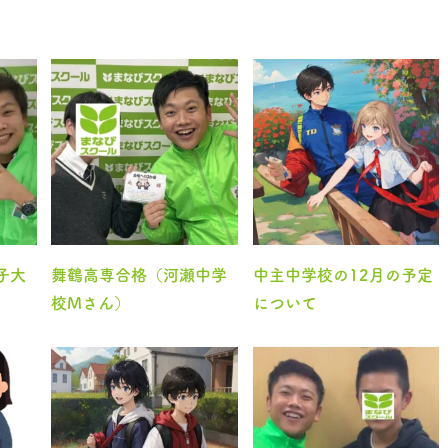
子大
舞鶴高専合格（河瀬中学
中主中学校の12月の予定
校Mさん）
について