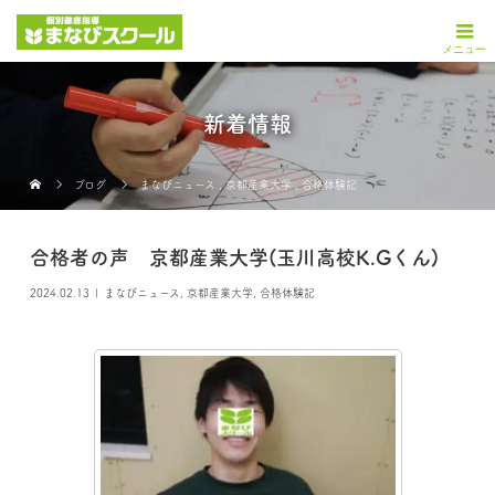
新着情報
ブログ
まなびニュース
,
京都産業大学
,
合格体験記
合格者の声 京都産業大学(玉川高校K.Gくん)
2024.02.13
まなびニュース
,
京都産業大学
,
合格体験記