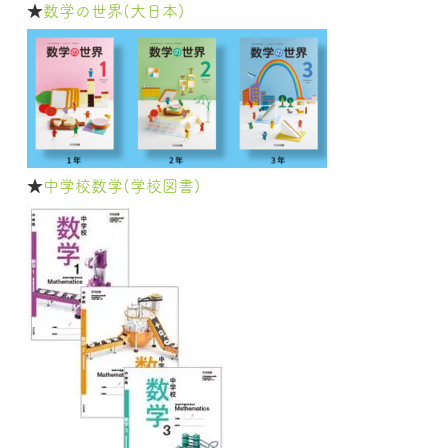
★
数学の世界(大日本)
★
中学校数学(学校図書)