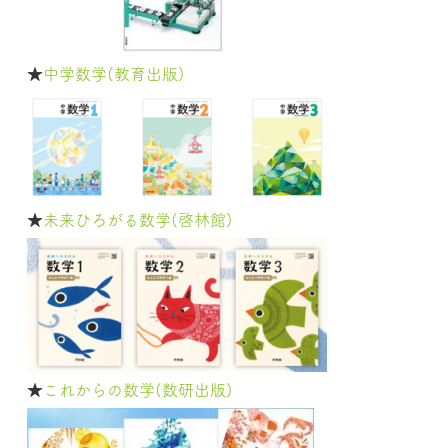
★
中学数学(教育出版)
★
未来ひろがる数学(啓林館)
★
これからの数学(数研出版)