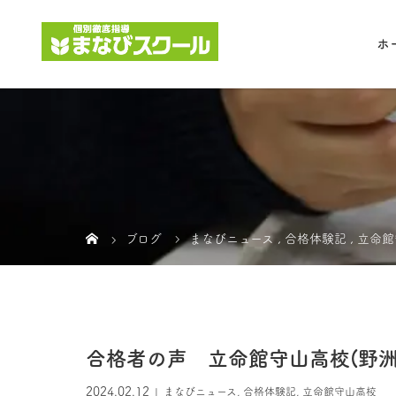
ホ
ブログ
まなびニュース
,
合格体験記
,
立命館
合格者の声 立命館守山高校(野洲北
2024.02.12
まなびニュース
,
合格体験記
,
立命館守山高校