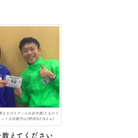
導まなびスクールの田中遼(たなかり
ット立命館守山(野洲北E.Nさん)
を教えてください