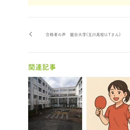
合格者の声 龍谷大学(玉川高校U.Tさん)
関連記事