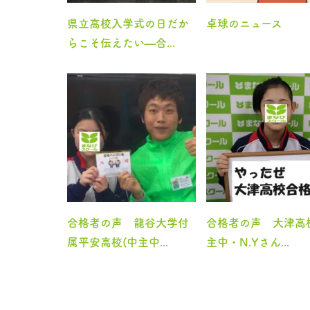
県立高校入学式の日だか
卓球のニュース
らこそ伝えたい—合...
合格者の声 龍谷大学付
合格者の声 大津高
属平安高校(中主中...
主中・N.Yさん...