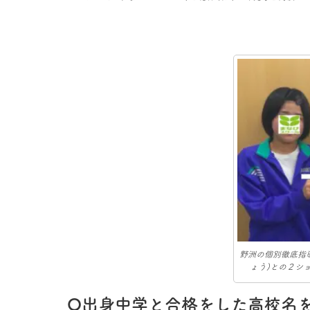
野洲の個別徹底指
ょう)との２ショ
Q出身中学と合格をした高校名