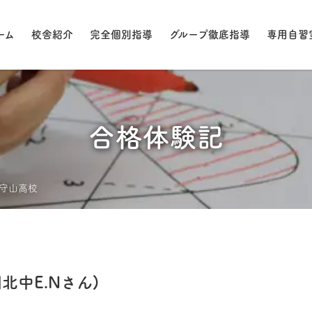
ーム
校舎紹介
完全個別指導
グループ徹底指導
専用自習
合格体験記
守山高校
中E.Nさん)