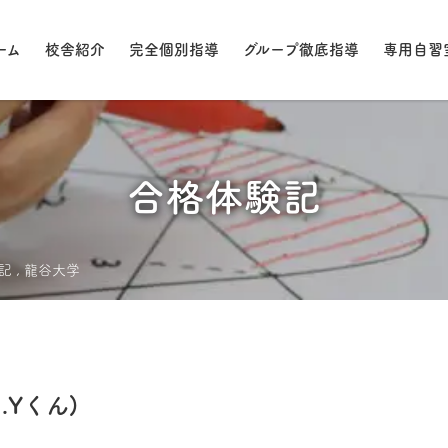
ーム
校舎紹介
完全個別指導
グループ徹底指導
専用自習
合格体験記
記
,
龍谷大学
Yくん)