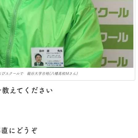
びスクールで 龍谷大学合格(八幡高校Mさん)
を教えてください
率直にどうぞ