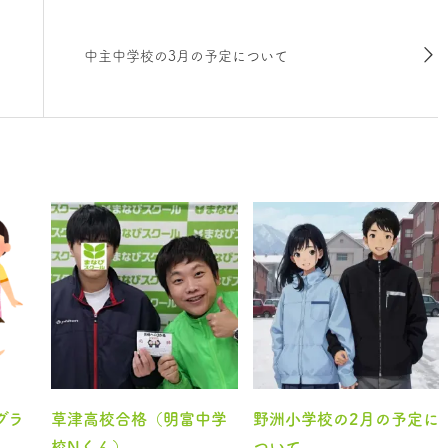
中主中学校の3月の予定について
グラ
草津高校合格（明富中学
野洲小学校の2月の予定に
校Nくん）
ついて