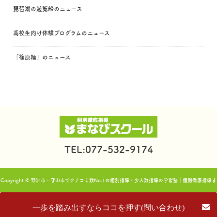
琵琶湖の遊覧船のニュース
高校生向け体験プログラムのニュース
「篠原糯」のニュース
TEL:077-532-9174
Copyright © 野洲市・守山市でクチコミ数No.1の個別指導・少人数指導の学習塾｜個別徹底指導ま
なびスクール. All rights reserved.
一歩を踏み出すならココを押す(問い合わせ)