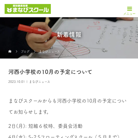
新着情報
ブログ
まなびニュース
河西小学校の10月の予定について
2023.10.01
まなびニュース
まなびスクールからも河西小学校の10月の予定につい
てお知らせします。
2日(月): 短縮６校時、委員会活動
4日(水): 5-2,5フローティングスクール（５日まで）