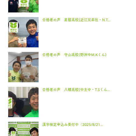
合格者の声 星稜高校(近江兄弟社・N.T...
合格者の声 守山高校(野洲中M.Kくん)
合格者の声 八幡高校(中主中・T.Sくん...
漢字検定申込み受付中（2025/8/21...