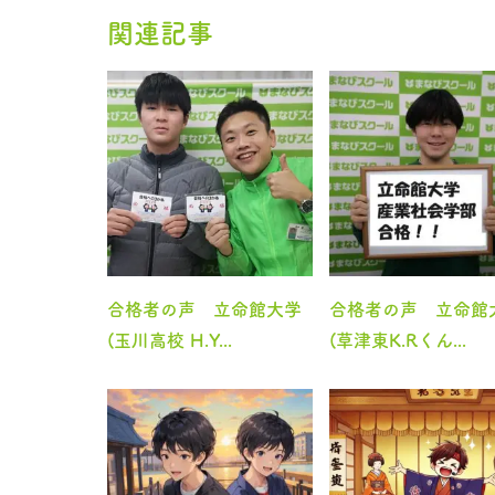
関連記事
合格者の声 立命館大学
合格者の声 立命館
(玉川高校 H.Y...
(草津東K.Rくん...