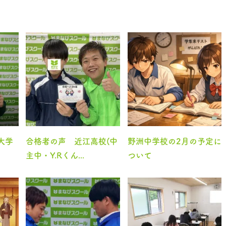
大学
合格者の声 近江高校(中
野洲中学校の2月の予定に
主中・Y.Rくん...
ついて