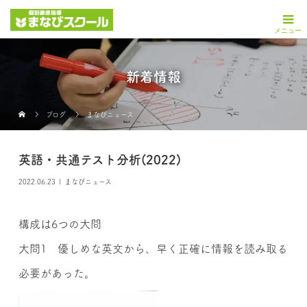
新着情報
ブログ
まなびニュース
英語・共通テスト分析(2022)
2022.06.23
まなびニュース
構成は6つの大問
大問1 優しめな英文から、早く正確に情報を読み取る
必要があった。