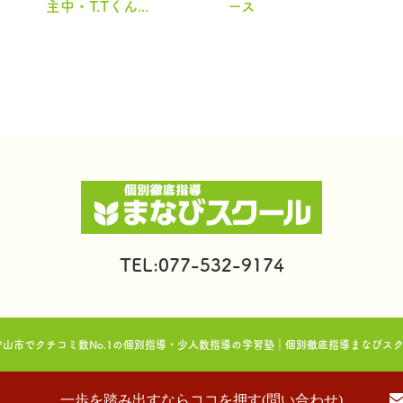
主中・T.Tくん...
ース
TEL:077-532-9174
市・守山市でクチコミ数No.1の個別指導・少人数指導の学習塾｜個別徹底指導まなびスクール. All r
一歩を踏み出すならココを押す(問い合わせ)