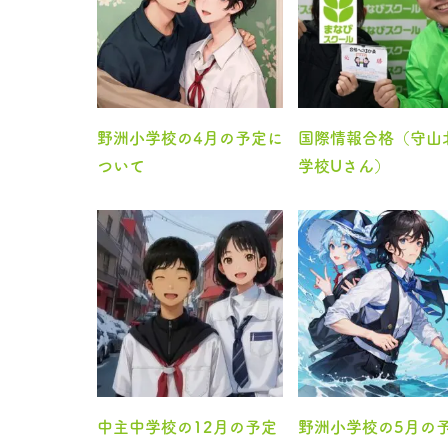
野洲小学校の4月の予定に
国際情報合格（守山
ついて
学校Uさん）
中主中学校の12月の予定
野洲小学校の5月の