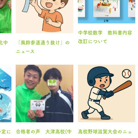
中学校数学 教科書内容
改訂について
北中
「風鈴参道通り抜け」の
ニュース
予定に
合格者の声 大津高校(中
高校野球滋賀大会のニュ