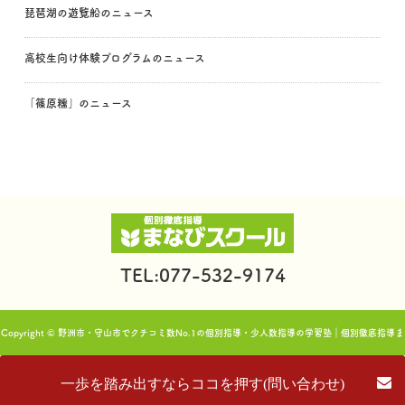
琵琶湖の遊覧船のニュース
高校生向け体験プログラムのニュース
「篠原糯」のニュース
TEL:077-532-9174
Copyright © 野洲市・守山市でクチコミ数No.1の個別指導・少人数指導の学習塾｜個別徹底指導ま
なびスクール. All rights reserved.
一歩を踏み出すならココを押す(問い合わせ)