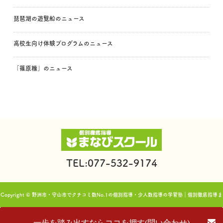
琵琶湖の遊覧船のニュース
高校生向け体験プログラムのニュース
「篠原糯」のニュース
TEL:077-532-9174
Copyright © 野洲市・守山市でクチコミ数No.1の個別指導・少人数指導の学習塾｜個別徹底指導ま
なびスクール. All rights reserved.
一歩を踏み出すならココを押す(問い合わせ)