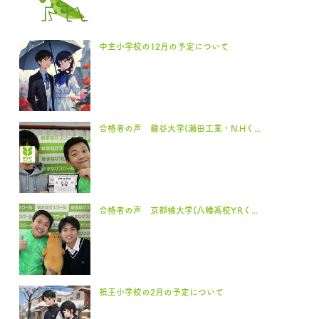
中主小学校の12月の予定について
合格者の声 龍谷大学(瀬田工業・N.Hく...
合格者の声 京都橘大学(八幡高校Y.Rく...
祇王小学校の2月の予定について