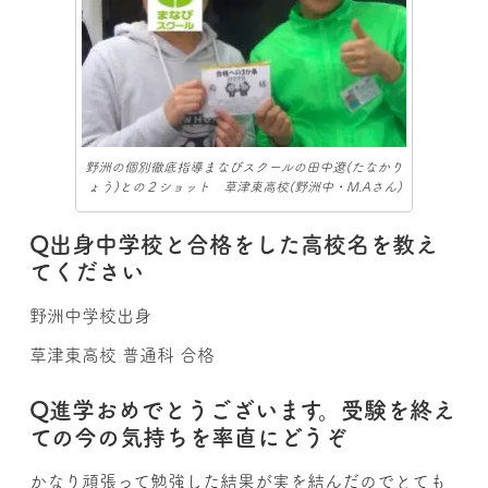
野洲の個別徹底指導まなびスクールの田中遼(たなかり
ょう)との２ショット 草津東高校(野洲中・M.Aさん)
Q出身中学校と合格をした高校名を教え
てください
野洲中学校出身
草津東高校 普通科 合格
Q進学おめでとうございます。受験を終え
ての今の気持ちを率直にどうぞ
かなり頑張って勉強した結果が実を結んだのでとても