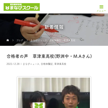
新着情報
ブログ
まなびニュース
,
合格体験記
,
草津東高校
合格者の声 草津東高校(野洲中・M.Aさん)
2023.12.28
まなびニュース
,
合格体験記
,
草津東高校