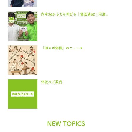
内申36からでも伸びる｜偏差値62・河瀬...
「国スポ体操」のニュース
休校のご案内
NEW TOPICS