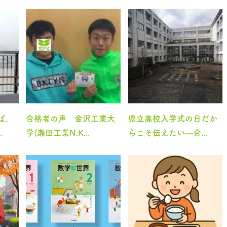
ば、
合格者の声 金沢工業大
県立高校入学式の日だか
.
学(瀬田工業N.K...
らこそ伝えたい—合...