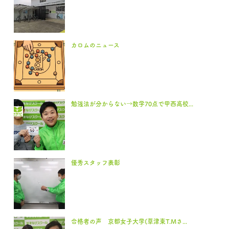
カロムのニュース
勉強法が分からない→数学70点で甲西高校...
優秀スタッフ表彰
合格者の声 京都女子大学(草津東T.Mさ...