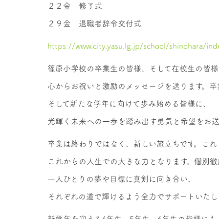
２２金 修了式
２９金 退職者辞令交付式
https://www.city.yasu.lg.jp/school/shinohara/ind
篠原小学校の卒業生の皆様、そして在校生の皆様
心からお祝いと激励のメッセージを送ります。卒
そして新たな学年に向けて歩み始める皆様に、
光輝く未来への一歩を踏み出す勇気と希望をお送
卒業は終わりではなく、新しい旅立ちです。これ
これからの人生での大きな力となります。個別徹
一人ひとりの夢や目標に真剣に向き合い、
それぞれの道で輝けるよう全力でサポートいたし