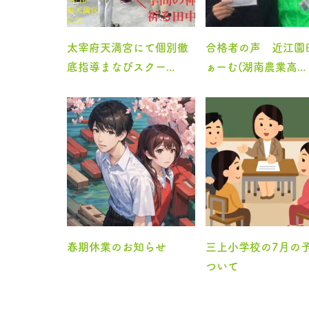
太宰府天満宮にて個別徹
合格者の声 近江園
底指導まなびスクー...
ぁーむ(湖南農業高...
春期休業のお知らせ
三上小学校の7月の
ついて