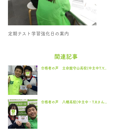
定期テスト学習強化日の案内
関連記事
合格者の声 立命館守山高校(中主中T.Y...
合格者の声 八幡高校(中主中・T.Rさん...