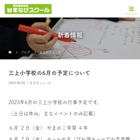
新着情報
ブログ
まなびニュース
三上小学校の6月の予定について
2023.06.05
まなびニュース
2023年6月の三上小学校の行事予定です。
（土日は休み。主なイベントのみ記載）
６月 ２日（金） やまのこ学習 ４年
６月 ７日（水） ホールの子（びわ湖ホールでの音楽鑑