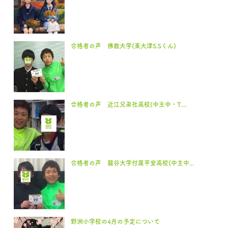
合格者の声 佛教大学(東大津S.Sくん)
合格者の声 近江兄弟社高校(中主中・T....
合格者の声 龍谷大学付属平安高校(中主中...
野洲小学校の4月の予定について