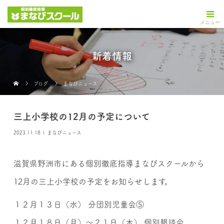
新着情報
ブログ
まなびニュース
三上小学校の12月の予定について
2023.11.18
まなびニュース
滋賀県野洲市にある個別徹底指導まなびスクールから
12月の三上小学校の予定をお知らせします。
１２月１３日（水） 分団別児童会⑤
１２月１８日（月）～２１日（木） 個別懇談会