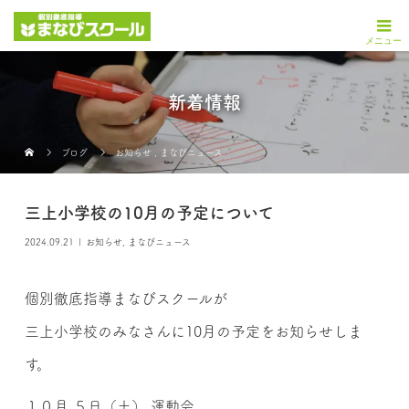
新着情報
ブログ
お知らせ
,
まなびニュース
三上小学校の10月の予定について
2024.09.21
お知らせ
,
まなびニュース
個別徹底指導まなびスクールが
三上小学校のみなさんに10月の予定をお知らせしま
す。
１０月 ５日（土） 運動会