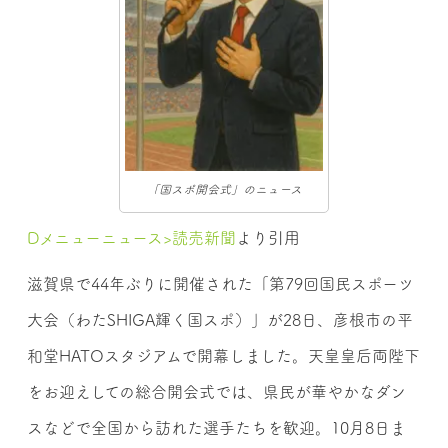
「国スポ開会式」のニュース
Dメニューニュース>読売新聞
より引用
滋賀県で44年ぶりに開催された「第79回国民スポーツ
大会（わたSHIGA輝く国スポ）」が28日、彦根市の平
和堂HATOスタジアムで開幕しました。天皇皇后両陛下
をお迎えしての総合開会式では、県民が華やかなダン
スなどで全国から訪れた選手たちを歓迎。10月8日ま